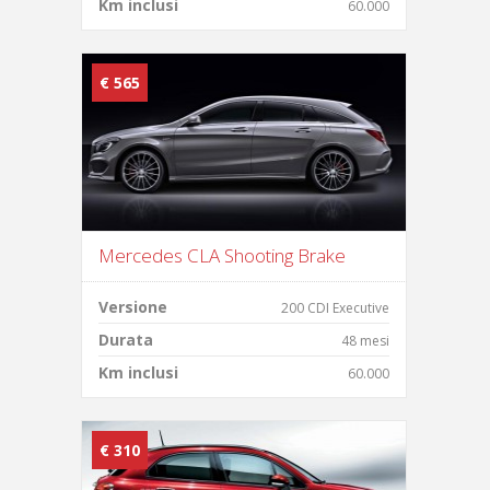
Km inclusi
60.000
€ 565
Mercedes CLA Shooting Brake
Versione
200 CDI Executive
Durata
48 mesi
Km inclusi
60.000
€ 310