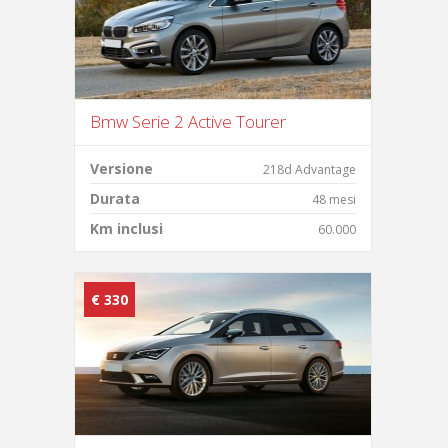
Bmw Serie 2 Active Tourer
Versione
218d Advantage
Durata
48 mesi
Km inclusi
60.000
€ 330