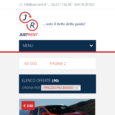
info@just-rent.it
06.211.162.69 - 334.18.29.502
...solo il bello della guida!
MENU
60 000
PAGINA 2
ELENCO OFFERTE
(90)
ORDINA PER
€ 340