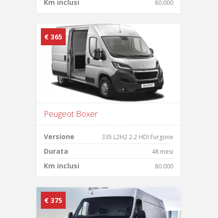
Km inclusi
80.000
€ 365
Peugeot Boxer
Versione
335 L2H2 2.2 HDI Furgone
Durata
48 mesi
Km inclusi
80.000
€ 375