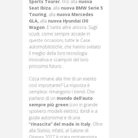
Sports Tourer
, fino alla
nuova
Seat Ibiza
, alla
nuova BMW Serie 5
Touring
, alla
nuova Mercedes
GLA,
alla
nuova Hyundai i30
Wagon
. E tante altre ancora. Sugli
scudi, come sempre accade in
queste occasioni, tutte le Case
automobilistiche, che hanno svelato
il meglio della loro tecnologia
innovativa e scampoli del loro
prossimo futuro.
Cosa rimane alla fine di un evento
così importante? La risposta è
semplice: rimangono i trend. Che
parlano di un
mondo dell’auto
sempre più green
(con in grande
spolvero modelli elettrici, ibridi e a
guida autonoma) e di una
“rinascita” del made in Italy
. Oltre
alla Stelvio, infatti, al Salone di
Ginevra 2017 è stata protagonista