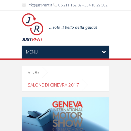
info@just-rent.it
06.211.162.69 - 334.18.29.502
...solo il bello della guida!
MENU
BLOG
SALONE DI GINEVRA 2017