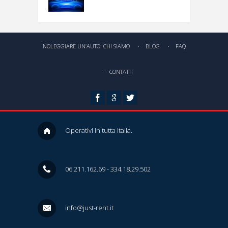
NOLEGGIARE UN’AUTO: CHI SIAMO
BLOG
FAQ
CONTATTI
a
t
g
Operativi in tutta Italia.
06.211.162.69 - 334.18.29.502
info@just-rent.it