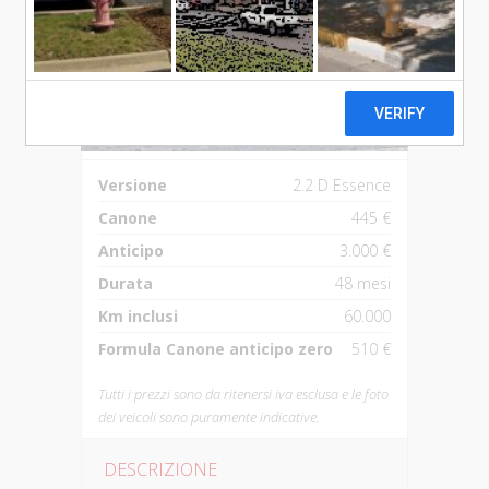
Versione
2.2 D Essence
Canone
445 €
Anticipo
3.000 €
Durata
48 mesi
Km inclusi
60.000
Formula Canone anticipo zero
510 €
Tutti i prezzi sono da ritenersi iva esclusa e le foto
dei veicoli sono puramente indicative.
DESCRIZIONE