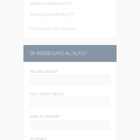
Vettura sostitutiva (*)
Servizio pneumatici (*)
(*) se previsto dal contratto.
SEI INTERESSATO ALL'AUTO?
RAGIONE SOCIALE*
P.IVA / CODICE FISCALE*
NOME E COGNOME*
TELEFONO*