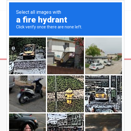
info@just-rent.it
06.211.162.69 - 334.18.29.502
...solo il bello della guida!
MENU
DETTAGLIO OFFERTA: MAZDA 6
WAGON
Mazda 6 Wagon
da € 445/mese i.e.