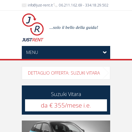
info@just-rent.it
06.211.162.69 - 334.18.29.502
...solo il bello della guida!
MENU
DETTAGLIO OFFERTA: SUZUKI VITARA
Suzuki Vitara
da € 355/mese i.e.