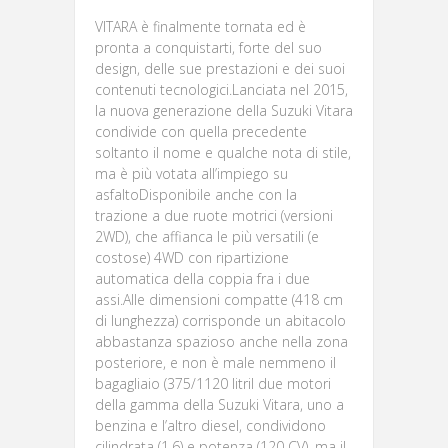
VITARA è finalmente tornata ed è
pronta a conquistarti, forte del suo
design, delle sue prestazioni e dei suoi
contenuti tecnologici.Lanciata nel 2015,
la nuova generazione della Suzuki Vitara
condivide con quella precedente
soltanto il nome e qualche nota di stile,
ma è più votata all’impiego su
asfaltoDisponibile anche con la
trazione a due ruote motrici (versioni
2WD), che affianca le più versatili (e
costose) 4WD con ripartizione
automatica della coppia fra i due
assi.Alle dimensioni compatte (418 cm
di lunghezza) corrisponde un abitacolo
abbastanza spazioso anche nella zona
posteriore, e non è male nemmeno il
bagagliaio (375/1120 litriI due motori
della gamma della Suzuki Vitara, uno a
benzina e l’altro diesel, condividono
cilindrata (1.6) e potenza (120 CV), ma il