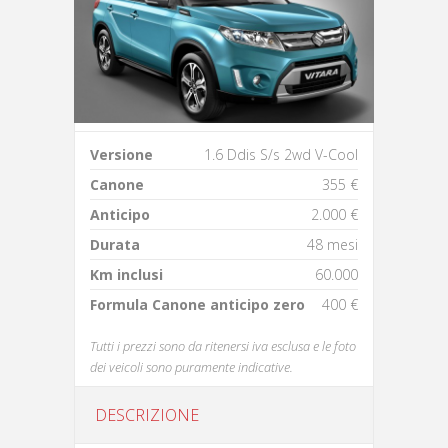
Versione
1.6 Ddis S/s 2wd V-Cool
Canone
355 €
Anticipo
2.000 €
Durata
48 mesi
Km inclusi
60.000
Formula Canone anticipo zero
400 €
Tutti i prezzi sono da ritenersi iva esclusa e le foto
dei veicoli sono puramente indicative.
DESCRIZIONE