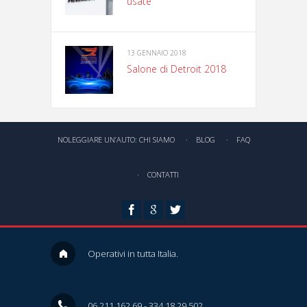
usate
13 GENNAIO 2018
Salone di Detroit 2018
NOLEGGIARE UN’AUTO: CHI SIAMO
BLOG
FAQ
CONTATTI
a
t
g
Operativi in tutta Italia.
06.211.162.69 - 334.18.29.502