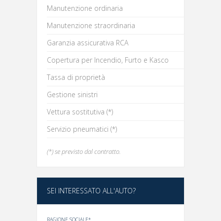
Manutenzione ordinaria
Manutenzione straordinaria
Garanzia assicurativa RCA
Copertura per Incendio, Furto e Kasco
Tassa di proprietà
Gestione sinistri
Vettura sostitutiva (*)
Servizio pneumatici (*)
(*) se previsto dal contratto.
SEI INTERESSATO ALL'AUTO?
RAGIONE SOCIALE*